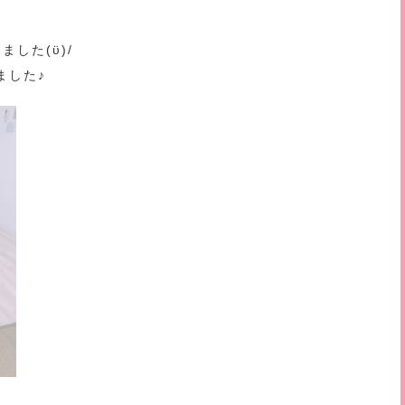
した(ϋ)/
ました♪