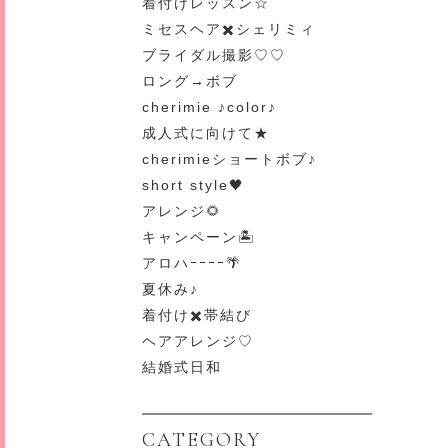
着付けレッスン☆
ミセスヘア✖️シェリミィ
ブライダル撮影♡♡
ロング→ボブ
cherimie ♪color♪
成人式に向けて★
cherimieショートボブ♪
short style🖤
アレンジ🌻
キャンペーン🏝
アロハｰｰｰｰ🌴
夏休み♪
着付け✖️帯結び
ヘアアレンジ♡
結婚式日和
CATEGORY