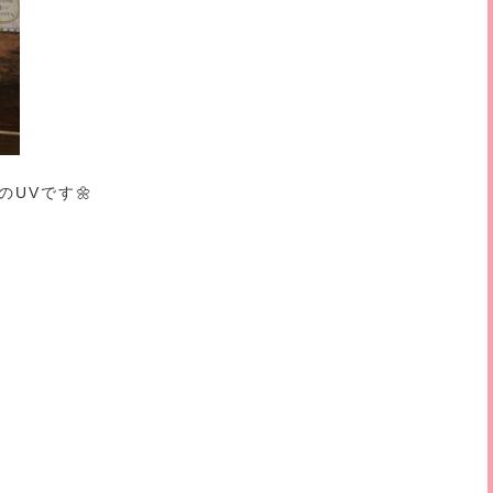
UVです🌼
☀