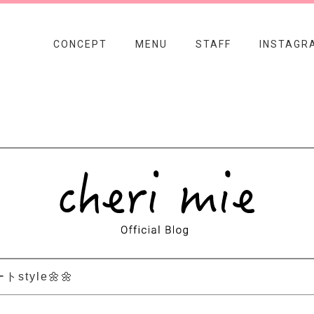
CONCEPT
MENU
STAFF
INSTAGR
トstyle🌼🌼