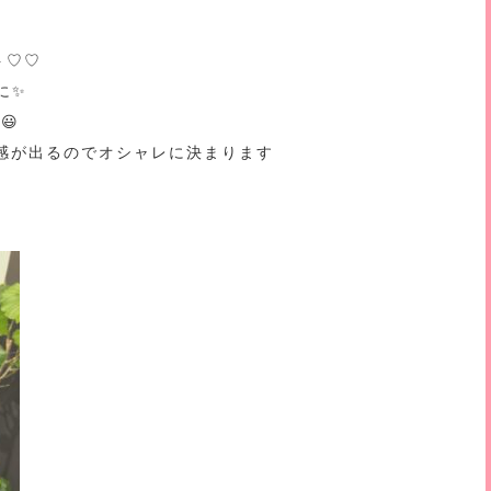
ト♡♡
に✨
😃
感が出るのでオシャレに決まります