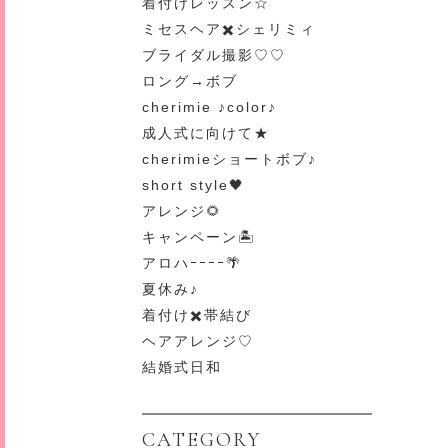
着付けレッスン☆
ミセスヘア✖️シェリミィ
ブライダル撮影♡♡
ロング→ボブ
cherimie ♪color♪
成人式に向けて★
cherimieショートボブ♪
short style🖤
アレンジ🌻
キャンペーン🏝
アロハｰｰｰｰ🌴
夏休み♪
着付け✖️帯結び
ヘアアレンジ♡
結婚式日和
CATEGORY